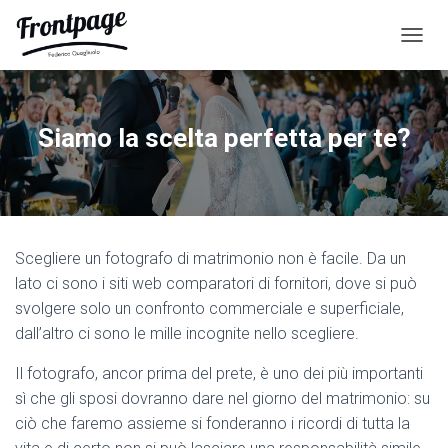
N
A
V
I
G
Siamo la scelta perfetta per te?
A
Z
I
O
N
E
Scegliere un fotografo di matrimonio non è facile. Da un
T
O
lato ci sono i siti web comparatori di fornitori, dove si può
G
svolgere solo un confronto commerciale e superficiale,
G
dall’altro ci sono le mille incognite nello scegliere.
L
E
Il fotografo, ancor prima del prete, è uno dei più importanti
sì che gli sposi dovranno dare nel giorno del matrimonio: su
ciò che faremo assieme si fonderanno i ricordi di tutta la