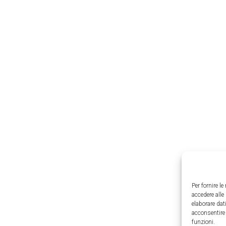
Per fornire l
accedere alle
elaborare da
acconsentire 
funzioni.