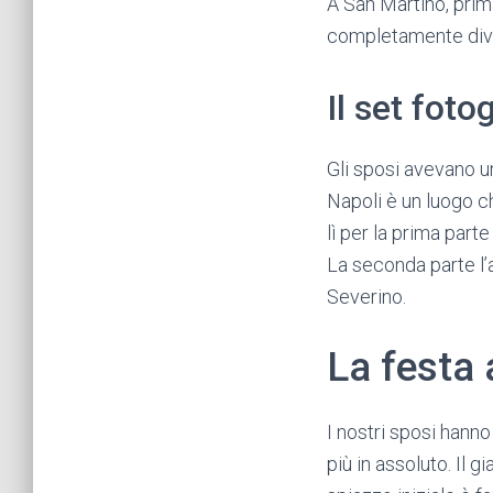
A San Martino, prim
completamente dive
Il set foto
Gli sposi avevano u
Napoli è un luogo c
lì per la prima parte
La seconda parte l’
Severino.
La festa 
I nostri sposi hanno
più in assoluto. Il 