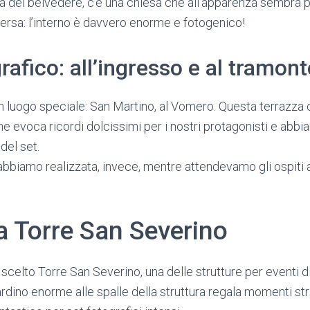
a del belvedere, c’è una chiesa che all’apparenza sembra pi
rsa: l’interno è davvero enorme e fotogenico!
grafico: all’ingresso e al tramon
n luogo speciale: San Martino, al Vomero. Questa terrazza
he evoca ricordi dolcissimi per i nostri protagonisti e abb
 del set.
abbiamo realizzata, invece, mentre attendevamo gli ospiti 
a Torre San Severino
 scelto Torre San Severino, una delle strutture per eventi 
giardino enorme alle spalle della struttura regala momenti st