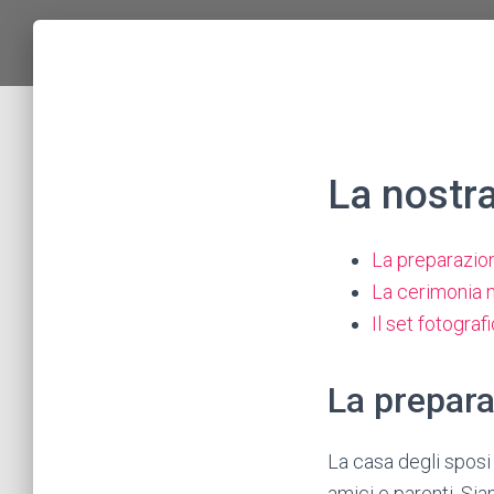
La nostra
La preparazion
La cerimonia 
Il set fotograf
La prepara
La casa degli sposi 
amici e parenti. Si