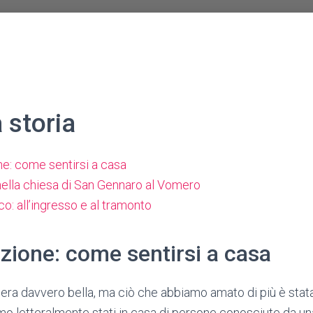
 storia
e: come sentirsi a casa
nella chiesa di San Gennaro al Vomero
ico: all’ingresso e al tramonto
zione: come sentirsi a casa
era davvero bella, ma ciò che abbiamo amato di più è stata l
amo letteralmente stati in casa di persone conosciute da una