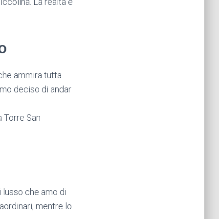
ccolina. La realtà è
to
 che ammira tutta
iamo deciso di andar
a Torre San
di lusso che amo di
raordinari, mentre lo