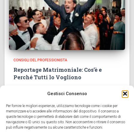
CONSIGLI DEL PROFESSIONISTA
Reportage Matrimoniale: Cos’è e
Perché Tutti lo Vogliono
Ricordo ancora perfettamente quel momento: Giulia e
Gestisci Consenso
Marco si stavano scambiando le fedi durante la
cerimonia in una piccola chiesa di Positano. Lui,
Per fornire le migliori esperienze, utilizziamo tecnologie come i cookie per
emozionato, nel tentativo di sciogliere l’anello dal nodo,
memorizzare e/o accedere alle informazioni del dispositivo. Il consenso a
l’ha bloccato ancor di
Leggi tutto
queste tecnologie ci permetterà di elaborare dati come il comportamento di
navigazione o ID unici su questo sito. Non acconsentire o ritirare il consenso
può influire negativamente su alcune caratteristiche e funzioni.