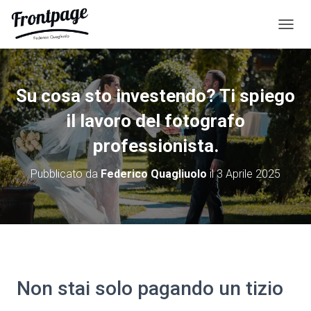
N
A
V
I
G
Su cosa sto investendo? Ti spiego
A
Z
il lavoro del fotografo
I
O
professionista.
N
E
Pubblicato da
Federico Quagliuolo
il
3 Aprile 2025
T
O
G
G
L
E
Non stai solo pagando un tizio