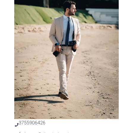
3755906426