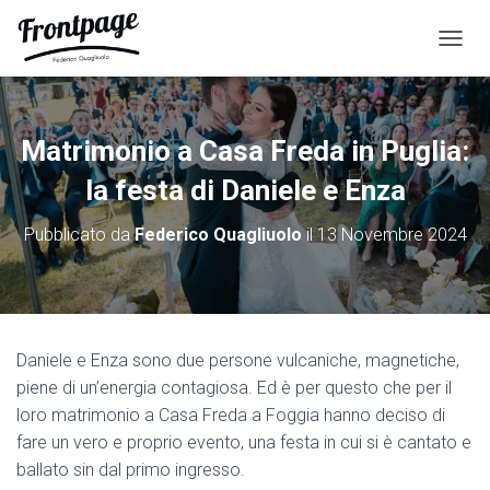
N
A
V
I
G
Matrimonio a Casa Freda in Puglia:
A
Z
la festa di Daniele e Enza
I
O
Pubblicato da
Federico Quagliuolo
il
13 Novembre 2024
N
E
T
O
G
G
Daniele e Enza sono due persone vulcaniche, magnetiche,
L
piene di un’energia contagiosa. Ed è per questo che per il
E
loro matrimonio a Casa Freda a Foggia hanno deciso di
fare un vero e proprio evento, una festa in cui si è cantato e
ballato sin dal primo ingresso.